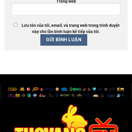
Trang web
Lưu tên của tôi, email, và trang web trong trình duyệt
này cho lần bình luận kế tiếp của tôi.