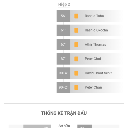
Hiệp 2
56'
Rashid Toha
61'
Rashid Okocha
67'
Athir Thomas
87'
Peter Chol
90+4'
David Omot Sebit
90+2'
Peter Chan
THỐNG KÊ TRẬN ĐẤU
Sở hữu