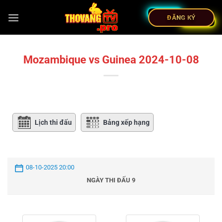
ĐĂNG KÝ
Mozambique vs Guinea 2024-10-08
Lịch thi đấu
Bảng xếp hạng
08-10-2025 20:00
NGÀY THI ĐẤU 9