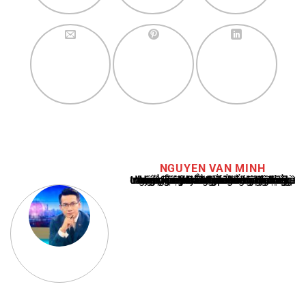
NGUYEN VAN MINH
Nguyễn Văn Minh là một trong những chuyên gia hàng đầu về báo cáo tin tức thể thao tại Việt Nam, với hơn 10 năm hoạt động trong ngành. Ông có kiến thức sâu rộng và kinh nghiệm đáng kể trong việc phân tích và báo cáo về các sự kiện thể thao hàng đầu. Sự hiểu biết sâu sắc của ông về ngành này đã giúp ông xây dựng uy tín và danh tiếng trong cộng đồng báo chí thể thao.