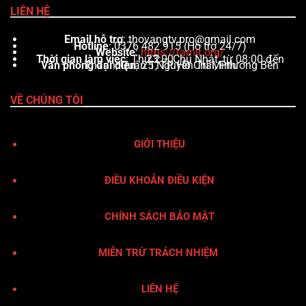
LIÊN HỆ
Email hỗ trợ
:
thovangtv.pro@gmail.com
Hotline
: 0376 482 915 (Hỗ trợ 24/7)
Website
:
https://tamit.org/
Thời gian làm việc
: Thứ 2 – Chủ Nhật, từ 08:00 đến 23:00
Văn phòng đại diện
: 25 Nguyễn Trãi, Phường Bến Thành, Quận 1, TP. Hồ Chí Minh
VỀ CHÚNG TÔI
GIỚI THIỆU
ĐIỀU KHOẢN ĐIỀU KIỆN
CHÍNH SÁCH BẢO MẬT
MIỄN TRỪ TRÁCH NHIỆM
LIÊN HỆ