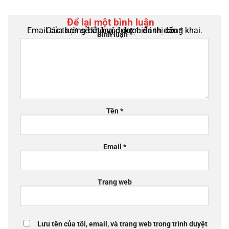
Để lại một bình luận
Email của bạn sẽ không được hiển thị công khai.
Các trường bắt buộc được đánh dấu
*
Bình luận
*
Tên
*
Email
*
Trang web
Lưu tên của tôi, email, và trang web trong trình duyệt