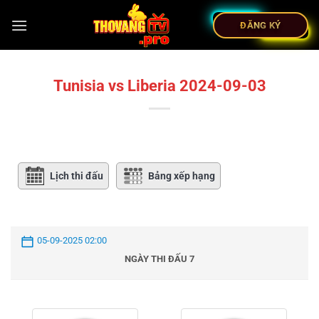
ĐĂNG KÝ
Tunisia vs Liberia 2024-09-03
Lịch thi đấu
Bảng xếp hạng
05-09-2025 02:00
NGÀY THI ĐẤU 7