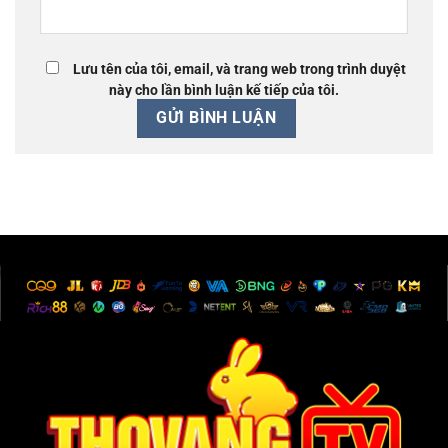
Lưu tên của tôi, email, và trang web trong trình duyệt
này cho lần bình luận kế tiếp của tôi.