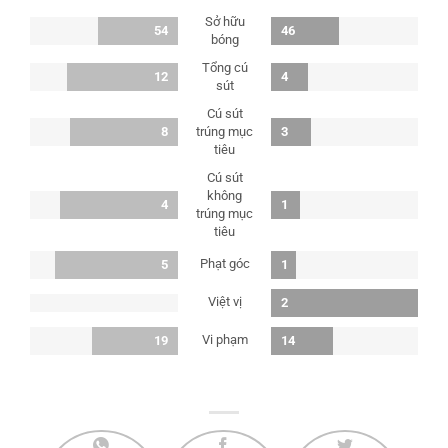
Sở hữu
54
46
bóng
Tổng cú
12
4
sút
Cú sút
8
trúng mục
3
tiêu
Cú sút
không
4
1
trúng mục
tiêu
Phạt góc
5
1
Việt vị
2
Vi phạm
19
14