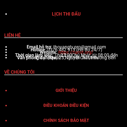
LỊCH THI ĐẤU
LIÊN HỆ
Email hỗ trợ
:
thovangtv.pro@gmail.com
Hotline
: 0376 482 915 (Hỗ trợ 24/7)
Website
:
https://tamit.org/
Thời gian làm việc
: Thứ 2 – Chủ Nhật, từ 08:00 đến 23:00
Văn phòng đại diện
: 25 Nguyễn Trãi, Phường Bến Thành, Quận 1, TP. Hồ Chí Minh
VỀ CHÚNG TÔI
GIỚI THIỆU
ĐIỀU KHOẢN ĐIỀU KIỆN
CHÍNH SÁCH BẢO MẬT