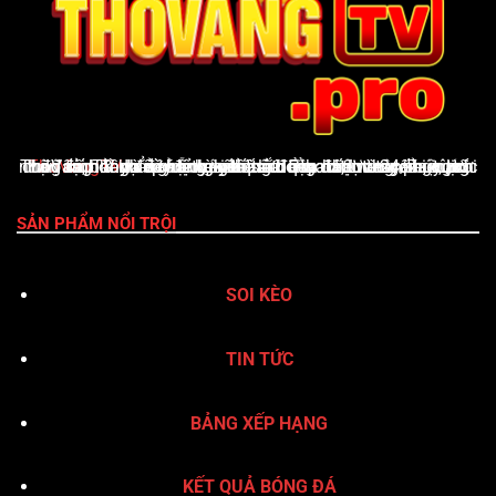
ThoVangTV
là nền tảng giải trí thể thao trực tuyến uy tín, cung cấp đầy đủ tỷ lệ kèo nhà cái cập nhật từng phút, lịch thi đấu, bảng xếp hạng, kết quả bóng đá, Livescore, cùng nhận định & dự đoán chuyên sâu. Giao diện thân thiện, tốc độ tải nhanh và hỗ trợ xuất sắc qua hotline 24/7 giúp ThoVangTV khẳng định vị thế là điểm đến vàng của người yêu bóng đá
SẢN PHẨM NỔI TRỘI
SOI KÈO
TIN TỨC
BẢNG XẾP HẠNG
KẾT QUẢ BÓNG ĐÁ