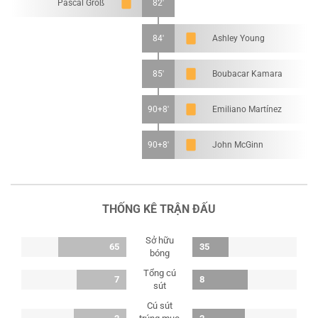
Pascal Groß
82'
84'
Ashley Young
85'
Boubacar Kamara
90+8'
Emiliano Martínez
90+8'
John McGinn
THỐNG KÊ TRẬN ĐẤU
Sở hữu
65
35
bóng
Tổng cú
7
8
sút
Cú sút