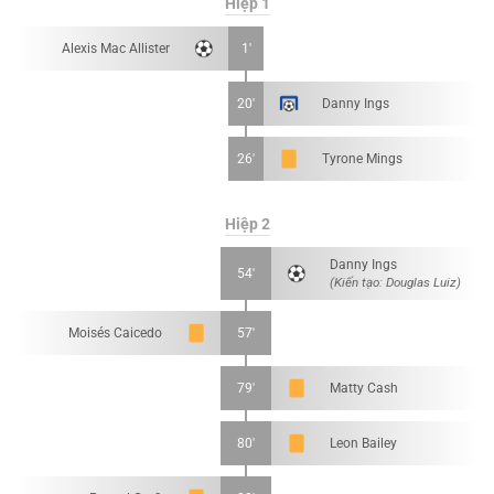
Hiệp 1
Alexis Mac Allister
1'
20'
Danny Ings
26'
Tyrone Mings
Hiệp 2
Danny Ings
54'
(Kiến tạo: Douglas Luiz)
Moisés Caicedo
57'
79'
Matty Cash
80'
Leon Bailey