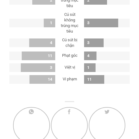
2
trúng mục
2
tiêu
Cú sút
không
1
3
trúng mục
tiêu
Cú sút bị
4
3
chặn
Phạt góc
11
4
Việt vị
3
1
Vi phạm
14
11