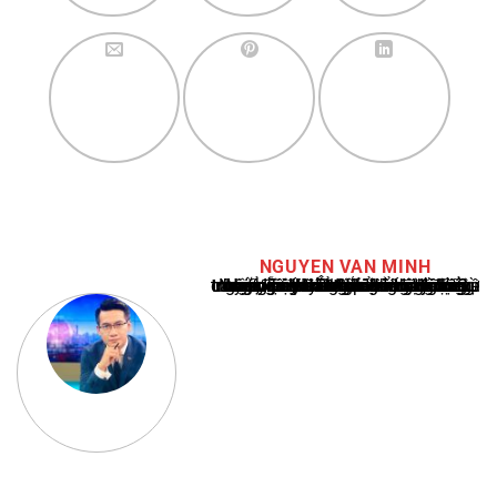
NGUYEN VAN MINH
Nguyễn Văn Minh là một trong những chuyên gia hàng đầu về báo cáo tin tức thể thao tại Việt Nam, với hơn 10 năm hoạt động trong ngành. Ông có kiến thức sâu rộng và kinh nghiệm đáng kể trong việc phân tích và báo cáo về các sự kiện thể thao hàng đầu. Sự hiểu biết sâu sắc của ông về ngành này đã giúp ông xây dựng uy tín và danh tiếng trong cộng đồng báo chí thể thao.