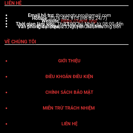
LIÊN HỆ
Email hỗ trợ
:
thovangtv.pro@gmail.com
Hotline
: 0376 482 915 (Hỗ trợ 24/7)
Website
:
https://tamit.org/
Thời gian làm việc
: Thứ 2 – Chủ Nhật, từ 08:00 đến 23:00
Văn phòng đại diện
: 25 Nguyễn Trãi, Phường Bến Thành, Quận 1, TP. Hồ Chí Minh
VỀ CHÚNG TÔI
GIỚI THIỆU
ĐIỀU KHOẢN ĐIỀU KIỆN
CHÍNH SÁCH BẢO MẬT
MIỄN TRỪ TRÁCH NHIỆM
LIÊN HỆ