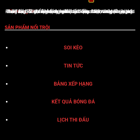
ThoVangTV
là nền tảng giải trí thể thao trực tuyến uy tín, cung cấp đầy đủ tỷ lệ kèo nhà cái cập nhật từng phút, lịch thi đấu, bảng xếp hạng, kết quả bóng đá, Livescore, cùng nhận định & dự đoán chuyên sâu. Giao diện thân thiện, tốc độ tải nhanh và hỗ trợ xuất sắc qua hotline 24/7 giúp ThoVangTV khẳng định vị thế là điểm đến vàng của người yêu bóng đá
SẢN PHẨM NỔI TRỘI
SOI KÈO
TIN TỨC
BẢNG XẾP HẠNG
KẾT QUẢ BÓNG ĐÁ
LỊCH THI ĐẤU