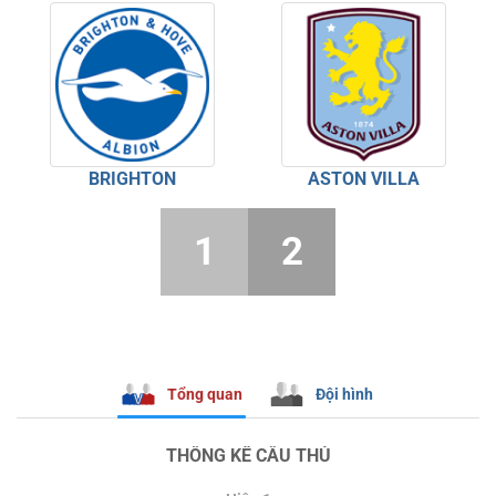
BRIGHTON
ASTON VILLA
1
2
Tổng quan
Đội hình
THỐNG KÊ CẦU THỦ