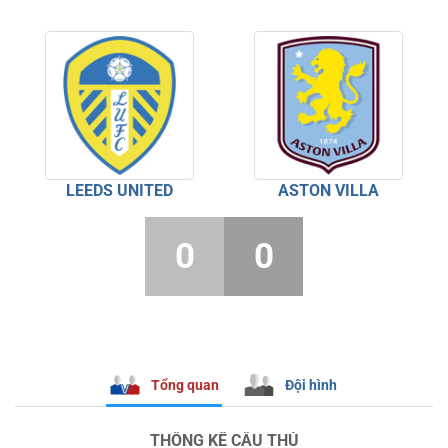
LEEDS UNITED
ASTON VILLA
0
0
Tổng quan
Đội hình
THỐNG KÊ CẦU THỦ