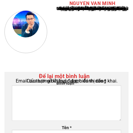
NGUYEN VAN MINH
Nguyễn Văn Minh là một trong những chuyên gia hàng đầu về báo cáo tin tức thể thao tại Việt Nam, với hơn 10 năm hoạt động trong ngành. Ông có kiến thức sâu rộng và kinh nghiệm đáng kể trong việc phân tích và báo cáo về các sự kiện thể thao hàng đầu. Sự hiểu biết sâu sắc của ông về ngành này đã giúp ông xây dựng uy tín và danh tiếng trong cộng đồng báo chí thể thao.
Để lại một bình luận
Email của bạn sẽ không được hiển thị công khai.
Các trường bắt buộc được đánh dấu
*
Bình luận
*
Tên
*