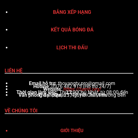
BẢNG XẾP HẠNG
KẾT QUẢ BÓNG ĐÁ
LỊCH THI ĐẤU
LIÊN HỆ
Email hỗ trợ
:
thovangtv.pro@gmail.com
Hotline
: 0376 482 915 (Hỗ trợ 24/7)
Website
:
https://tamit.org/
Thời gian làm việc
: Thứ 2 – Chủ Nhật, từ 08:00 đến 23:00
Văn phòng đại diện
: 25 Nguyễn Trãi, Phường Bến Thành, Quận 1, TP. Hồ Chí Minh
VỀ CHÚNG TÔI
GIỚI THIỆU