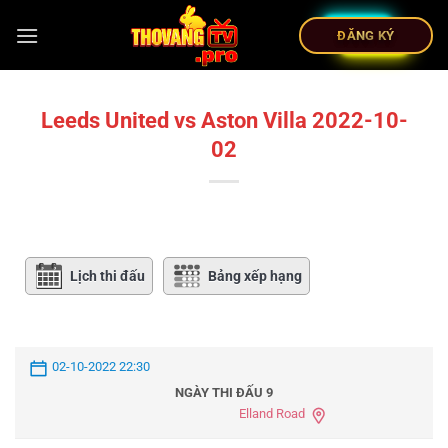
ĐĂNG KÝ
Leeds United vs Aston Villa 2022-10-
02
Lịch thi đấu
Bảng xếp hạng
02-10-2022 22:30
NGÀY THI ĐẤU 9
Elland Road