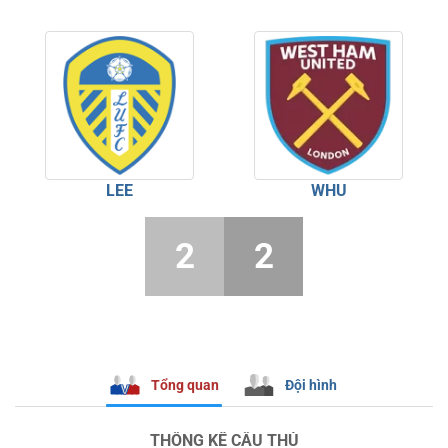
LEE
WHU
2
2
Tổng quan
Đội hình
THỐNG KÊ CẦU THỦ