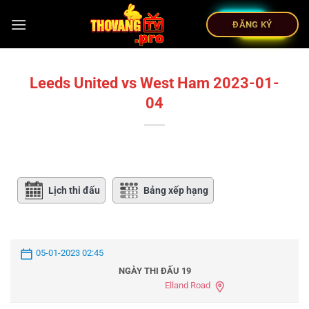
ĐĂNG KÝ
Leeds United vs West Ham 2023-01-
04
Lịch thi đấu
Bảng xếp hạng
05-01-2023 02:45
NGÀY THI ĐẤU 19
Elland Road