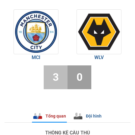
MCI
WLV
3
0
Tổng quan
Đội hình
THỐNG KÊ CẦU THỦ