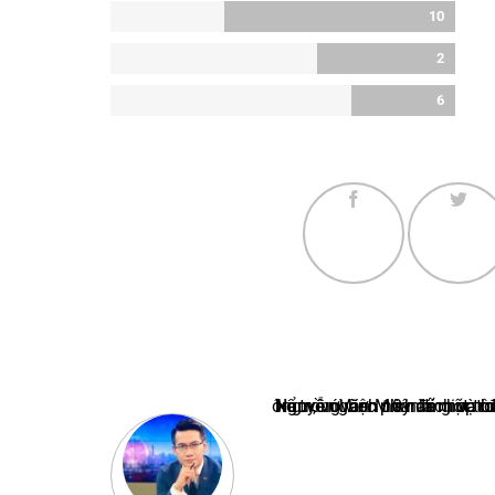
10
2
6
Nguyễn Văn Minh là một trong những chuyên gia hàng đầu về báo cáo tin tức thể thao tại Việt Nam, với hơn 10 nă