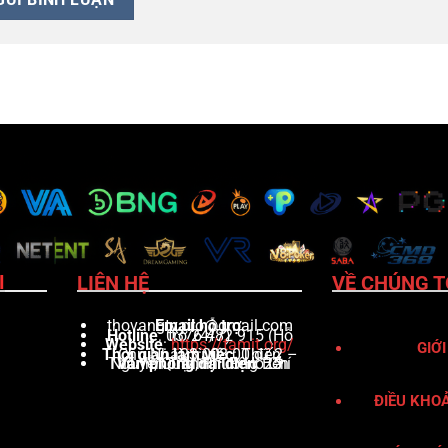
LIÊN HỆ
VỀ CHÚNG T
I
thovangtv.pro@gmail.com
Email hỗ trợ
:
Hotline
: 0376 482 915 (Hỗ trợ 24/7)
Website
:
https://tamit.org/
GIỚI
Thời gian làm việc
: Thứ 2 – Chủ Nhật, từ 08:00 đến 23:00
Văn phòng đại diện
: 25 Nguyễn Trãi, Phường Bến Thành, Quận 1, TP. Hồ Chí Minh
ĐIỀU KHOẢ