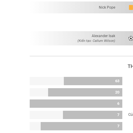
Nick Pope
Alexander Isak
(Kiến tạo: Callum Wilson)
T
63
20
6
Cú
7
7