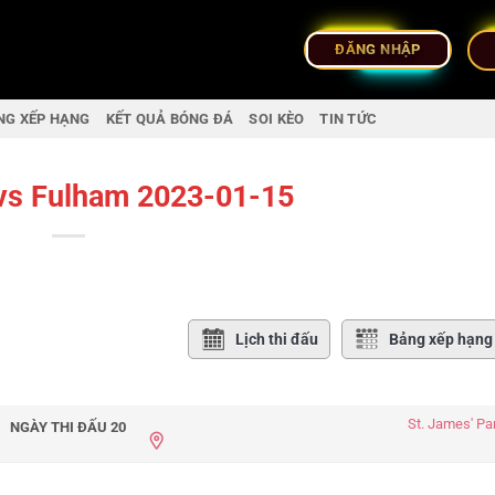
ĐĂNG NHẬP
NG XẾP HẠNG
KẾT QUẢ BÓNG ĐÁ
SOI KÈO
TIN TỨC
vs Fulham 2023-01-15
Lịch thi đấu
Bảng xếp hạng
St. James' Pa
NGÀY THI ĐẤU 20