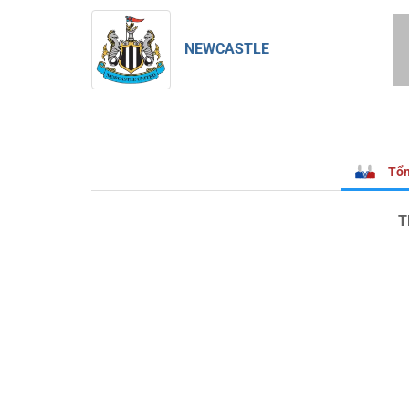
NEWCASTLE
Tổn
T