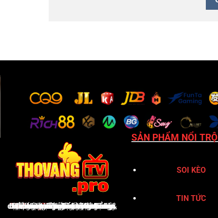
SẢN PHẨM NỔI TRỘ
SOI KÈO
TIN TỨC
ThoVangTV
là nền tảng giải trí thể thao trực tuyến uy tín, cung cấp đầy đủ tỷ lệ kèo nhà cái cập nhật từng phút, lịch thi đấu, bảng xếp hạng, kết quả bóng đá, Livescore, cùng nhận định & dự đoán chuyên sâu. Giao diện thân thiện, tốc độ tải nhanh và hỗ trợ xuất sắc qua hotline 24/7 giúp ThoVangTV khẳng định vị thế là điểm đến vàng của người yêu bóng đá