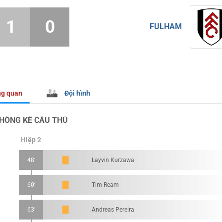
1
0
FULHAM
g quan
Đội hình
HỐNG KÊ CẦU THỦ
Hiệp 2
48'
Layvin Kurzawa
60'
Tim Ream
63'
Andreas Pereira