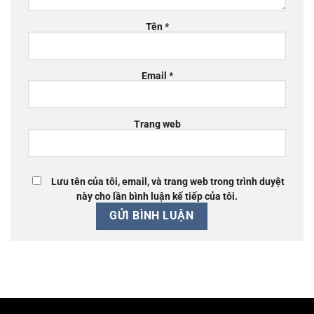
Tên
*
Email
*
Trang web
Lưu tên của tôi, email, và trang web trong trình duyệt
này cho lần bình luận kế tiếp của tôi.