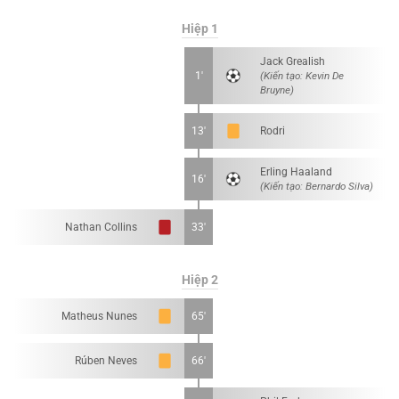
Hiệp 1
Jack Grealish
1'
(Kiến tạo: Kevin De
Bruyne)
13'
Rodri
Erling Haaland
16'
(Kiến tạo: Bernardo Silva)
Nathan Collins
33'
Hiệp 2
Matheus Nunes
65'
Rúben Neves
66'