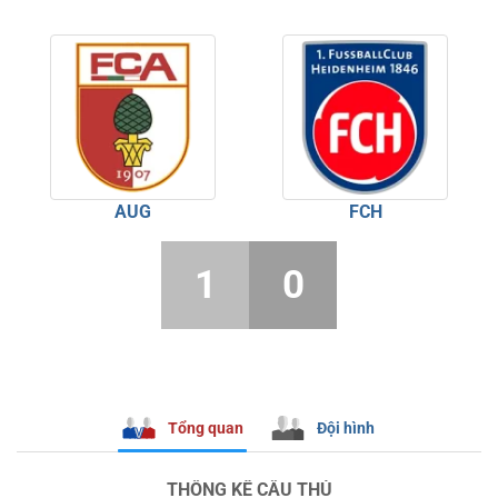
AUG
FCH
1
0
Tổng quan
Đội hình
THỐNG KÊ CẦU THỦ