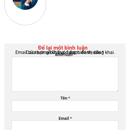
Để lại một bình luận
Email của bạn sẽ không được hiển thị công khai.
Các trường bắt buộc được đánh dấu
*
Bình luận
*
Tên
*
Email
*