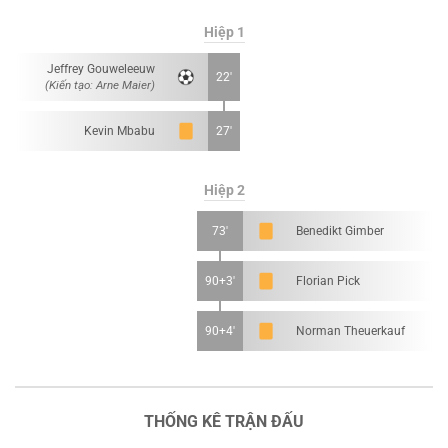
Hiệp 1
Jeffrey Gouweleeuw
22'
(Kiến tạo: Arne Maier)
Kevin Mbabu
27'
Hiệp 2
73'
Benedikt Gimber
90+3'
Florian Pick
90+4'
Norman Theuerkauf
THỐNG KÊ TRẬN ĐẤU