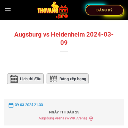
ĐĂNG KÝ
Augsburg vs Heidenheim 2024-03-
09
Lịch thi đấu
Bảng xếp hạng
09-03-2024 21:30
NGÀY THI ĐẤU 25
Augsburg Arena (WWK Arena)