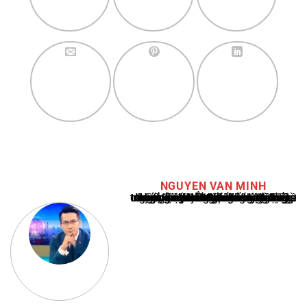
NGUYEN VAN MINH
Nguyễn Văn Minh là một trong những chuyên gia hàng đầu về báo cáo tin tức thể thao tại Việt Nam, với hơn 10 năm hoạt động trong ngành. Ông có kiến thức sâu rộng và kinh nghiệm đáng kể trong việc phân tích và báo cáo về các sự kiện thể thao hàng đầu. Sự hiểu biết sâu sắc của ông về ngành này đã giúp ông xây dựng uy tín và danh tiếng trong cộng đồng báo chí thể thao.