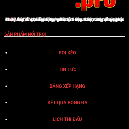
ThoVangTV
là nền tảng giải trí thể thao trực tuyến uy tín, cung cấp đầy đủ tỷ lệ kèo nhà cái cập nhật từng phút, lịch thi đấu, bảng xếp hạng, kết quả bóng đá, Livescore, cùng nhận định & dự đoán chuyên sâu. Giao diện thân thiện, tốc độ tải nhanh và hỗ trợ xuất sắc qua hotline 24/7 giúp ThoVangTV khẳng định vị thế là điểm đến vàng của người yêu bóng đá
SẢN PHẨM NỔI TRỘI
SOI KÈO
TIN TỨC
BẢNG XẾP HẠNG
KẾT QUẢ BÓNG ĐÁ
LỊCH THI ĐẤU