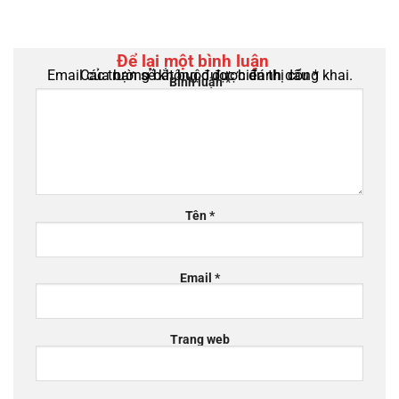
Để lại một bình luận
Email của bạn sẽ không được hiển thị công khai.
Các trường bắt buộc được đánh dấu
*
Bình luận
*
Tên
*
Email
*
Trang web