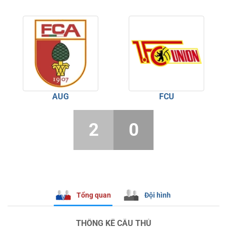
AUG
FCU
2
0
Tổng quan
Đội hình
THỐNG KÊ CẦU THỦ