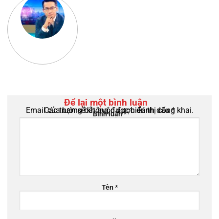
Để lại một bình luận
Email của bạn sẽ không được hiển thị công khai.
Các trường bắt buộc được đánh dấu
*
Bình luận
*
Tên
*