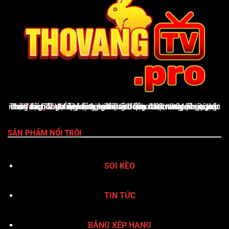
ThoVangTV
là nền tảng giải trí thể thao trực tuyến uy tín, cung cấp đầy đủ tỷ lệ kèo nhà cái cập nhật từng phút, lịch thi đấu, bảng xếp hạng, kết quả bóng đá, Livescore, cùng nhận định & dự đoán chuyên sâu. Giao diện thân thiện, tốc độ tải nhanh và hỗ trợ xuất sắc qua hotline 24/7 giúp ThoVangTV khẳng định vị thế là điểm đến vàng của người yêu bóng đá
SẢN PHẨM NỔI TRỘI
SOI KÈO
TIN TỨC
BẢNG XẾP HẠNG