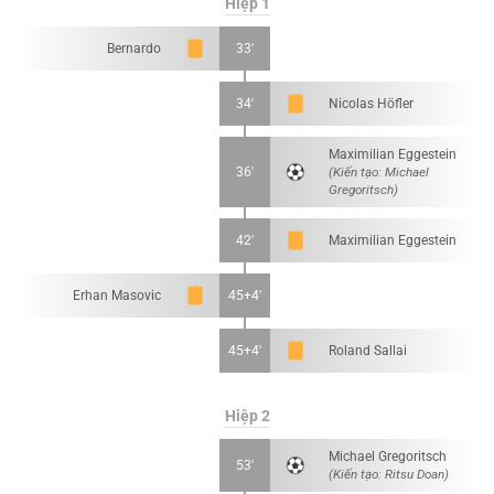
Hiệp 1
Bernardo
33'
34'
Nicolas Höfler
Maximilian Eggestein
36'
(Kiến tạo: Michael
Gregoritsch)
42'
Maximilian Eggestein
Erhan Masovic
45+4'
45+4'
Roland Sallai
Hiệp 2
Michael Gregoritsch
53'
(Kiến tạo: Ritsu Doan)