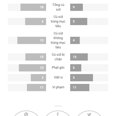
Tổng cú
18
9
sút
Cú sút
6
trúng mục
5
tiêu
Cú sút
không
12
4
trúng mục
tiêu
Cú sút bị
15
13
chặn
Phạt góc
12
5
Việt vị
2
3
Vi phạm
11
11