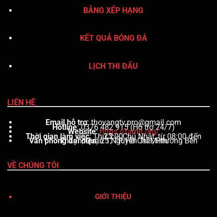
BẢNG XẾP HẠNG
KẾT QUẢ BÓNG ĐÁ
LỊCH THI ĐẤU
LIÊN HỆ
Email hỗ trợ
:
thovangtv.pro@gmail.com
Hotline
: 0376 482 915 (Hỗ trợ 24/7)
Website
:
https://tamit.org/
Thời gian làm việc
: Thứ 2 – Chủ Nhật, từ 08:00 đến 23:00
Văn phòng đại diện
: 25 Nguyễn Trãi, Phường Bến Thành, Quận 1, TP. Hồ Chí Minh
VỀ CHÚNG TÔI
GIỚI THIỆU