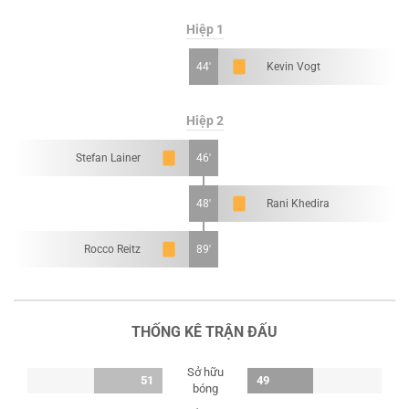
Hiệp 1
44'
Kevin Vogt
Hiệp 2
Stefan Lainer
46'
48'
Rani Khedira
Rocco Reitz
89'
THỐNG KÊ TRẬN ĐẤU
Sở hữu
51
49
bóng