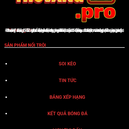
ThoVangTV
là nền tảng giải trí thể thao trực tuyến uy tín, cung cấp đầy đủ tỷ lệ kèo nhà cái cập nhật từng phút, lịch thi đấu, bảng xếp hạng, kết quả bóng đá, Livescore, cùng nhận định & dự đoán chuyên sâu. Giao diện thân thiện, tốc độ tải nhanh và hỗ trợ xuất sắc qua hotline 24/7 giúp ThoVangTV khẳng định vị thế là điểm đến vàng của người yêu bóng đá
SẢN PHẨM NỔI TRỘI
SOI KÈO
TIN TỨC
BẢNG XẾP HẠNG
KẾT QUẢ BÓNG ĐÁ