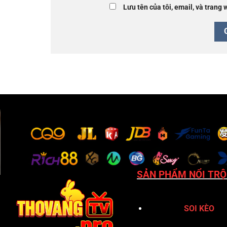
Lưu tên của tôi, email, và trang 
SẢN PHẨM NỔI TRỘ
SOI KÈO