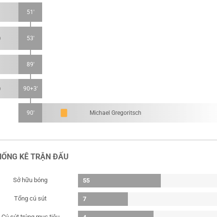
51'
53'
89'
90+3'
90'
Michael Gregoritsch
HỐNG KÊ TRẬN ĐẤU
Sở hữu bóng
55
Tổng cú sút
7
Cú sút trúng mục tiêu