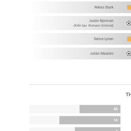
Niklas Stark
Justin Njinmah
(Kiến tạo: Romano Schmid)
Senne Lynen
Julián Malatini
T
45
14