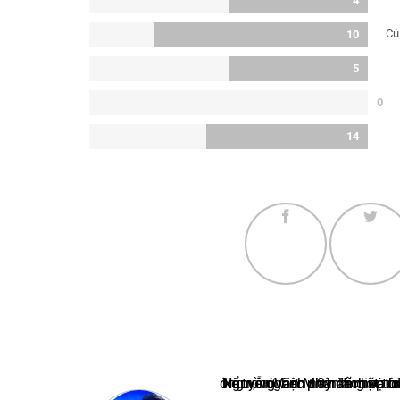
4
Cú
10
5
0
14
Nguyễn Văn Minh là một trong những chuyên gia hàng đầu về báo cáo tin tức thể thao tại Việt Nam, với hơn 10 nă