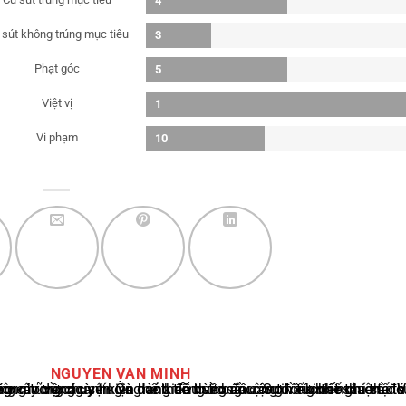
4
 sút không trúng mục tiêu
3
Phạt góc
5
Việt vị
1
Vi phạm
10
NGUYEN VAN MINH
m hoạt động trong ngành. Ông có kiến thức sâu rộng và kinh nghiệm đáng kể trong việc phân tích và báo cáo về các sự kiện thể thao hàng đầu. Sự hiểu biết sâu sắc của ông về ngành này đã giúp ông xây dựng uy tín và danh tiếng trong cộng đồng báo c