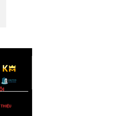
ÔI
 THIỆU