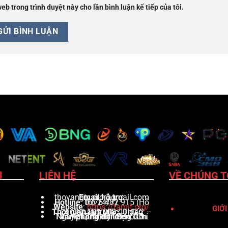
web trong trình duyệt này cho lần bình luận kế tiếp của tôi.
LIÊN HỆ
VỀ CHÚNG T
I
thovangtv.pro@gmail.com
Email hỗ trợ
:
Hotline
: 0376 482 915 (Hỗ trợ 24/7)
Website
:
https://tamit.org/
GIỚI
Thời gian làm việc
: Thứ 2 – Chủ Nhật, từ 08:00 đến 23:00
Văn phòng đại diện
: 25 Nguyễn Trãi, Phường Bến Thành, Quận 1, TP. Hồ Chí Minh