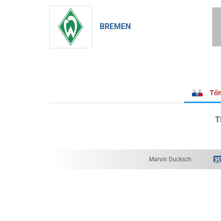
BREMEN
Tổn
T
Marvin Ducksch