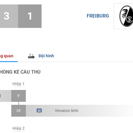
3
1
FREIBURG
g quan
Đội hình
HỐNG KÊ CẦU THỦ
Hiệp 1
9'
28'
Vincenzo Grifo
Hiệp 2