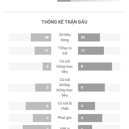
THỐNG KÊ TRẬN ĐẤU
Sở hữu
48
52
bóng
Tổng cú
11
17
sút
Cú sút
2
trúng mục
8
tiêu
Cú sút
không
3
5
trúng mục
tiêu
Cú sút bị
6
4
chặn
Phạt góc
3
4
Việt vị
2
1