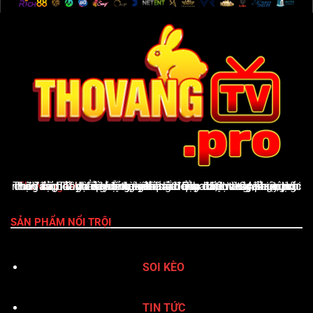
ThoVangTV
là nền tảng giải trí thể thao trực tuyến uy tín, cung cấp đầy đủ tỷ lệ kèo nhà cái cập nhật từng phút, lịch thi đấu, bảng xếp hạng, kết quả bóng đá, Livescore, cùng nhận định & dự đoán chuyên sâu. Giao diện thân thiện, tốc độ tải nhanh và hỗ trợ xuất sắc qua hotline 24/7 giúp ThoVangTV khẳng định vị thế là điểm đến vàng của người yêu bóng đá
SẢN PHẨM NỔI TRỘI
SOI KÈO
TIN TỨC