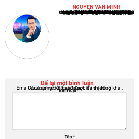
NGUYEN VAN MINH
Nguyễn Văn Minh là một trong những chuyên gia hàng đầu về báo cáo tin tức thể thao tại Việt Nam, với hơn 10 năm hoạt động trong ngành. Ông có kiến thức sâu rộng và kinh nghiệm đáng kể trong việc phân tích và báo cáo về các sự kiện thể thao hàng đầu. Sự hiểu biết sâu sắc của ông về ngành này đã giúp ông xây dựng uy tín và danh tiếng trong cộng đồng báo chí thể thao.
Để lại một bình luận
Email của bạn sẽ không được hiển thị công khai.
Các trường bắt buộc được đánh dấu
*
Bình luận
*
Tên
*