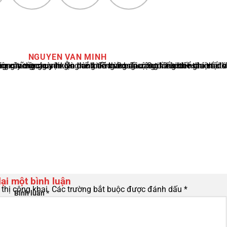
NGUYEN VAN MINH
m hoạt động trong ngành. Ông có kiến thức sâu rộng và kinh nghiệm đáng kể trong việc phân tích và báo cáo về các sự kiện thể thao hàng đầu. Sự hiểu biết sâu sắc của ông về ngành này đã giúp ông xây dựng uy tín và danh tiếng trong cộng đồng báo c
lại một bình luận
thị công khai.
Các trường bắt buộc được đánh dấu
*
Bình luận
*