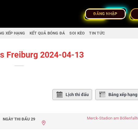
ĐĂNG NHẬP
NG XẾP HẠNG
KẾT QUẢ BÓNG ĐÁ
SOI KÈO
TIN TỨC
s Freiburg 2024-04-13
Lịch thi đấu
Bảng xếp hạng
Merck-Stadion am Böllenfallt
NGÀY THI ĐẤU 29