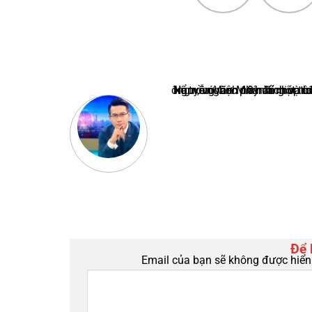
Nguyễn Văn Minh là một trong những chuyên gia hàng đầu về báo cáo tin tức thể thao tại Việt Nam, với hơn 10 nă
Để 
Email của bạn sẽ không được hiển 