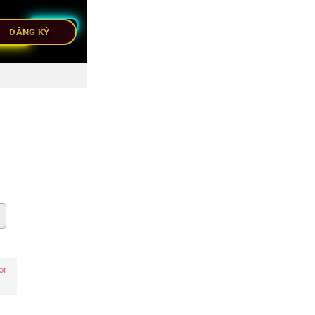
ĐĂNG KÝ
or