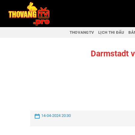
THOVANGTV
LỊCH THI ĐẤU
BẢ
Darmstadt v
14-04-2024 20:30