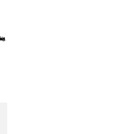
hí thể thao.