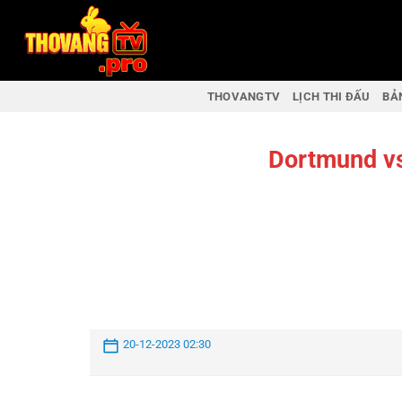
THOVANGTV
LỊCH THI ĐẤU
BẢ
Dortmund v
20-12-2023 02:30