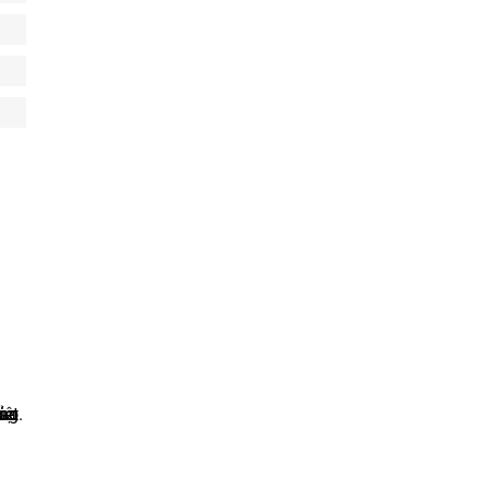
hí thể thao.