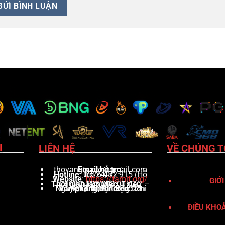
LIÊN HỆ
VỀ CHÚNG T
I
thovangtv.pro@gmail.com
Email hỗ trợ
:
Hotline
: 0376 482 915 (Hỗ trợ 24/7)
Website
:
https://tamit.org/
GIỚI
Thời gian làm việc
: Thứ 2 – Chủ Nhật, từ 08:00 đến 23:00
Văn phòng đại diện
: 25 Nguyễn Trãi, Phường Bến Thành, Quận 1, TP. Hồ Chí Minh
ĐIỀU KHOẢ