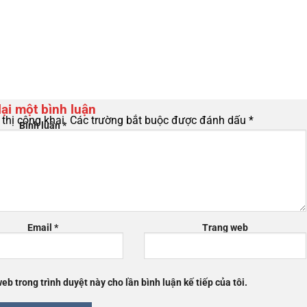
lại một bình luận
thị công khai.
Các trường bắt buộc được đánh dấu
*
Bình luận
*
Email
*
Trang web
web trong trình duyệt này cho lần bình luận kế tiếp của tôi.