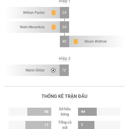
Hiệp 1
Willian Pacho
24'
Niels Nkounkou
34'
40'
Silvan Widmer
Hiệp 2
Mario Götze
72'
THỐNG KÊ TRẬN ĐẤU
Sở hữu
56
44
bóng
Tổng cú
11
7
sút