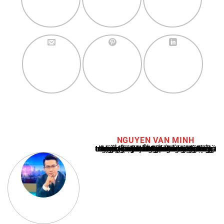
NGUYEN VAN MINH
Nguyễn Văn Minh là một trong những chuyên gia hàng đầu về báo cáo tin tức thể thao tại Việt Nam, với hơn 10 năm hoạt động trong ngành. Ông có kiến thức sâu rộng và kinh nghiệm đáng kể trong việc phân tích và báo cáo về các sự kiện thể thao hàng đầu. Sự hiểu biết sâu sắc của ông về ngành này đã giúp ông xây dựng uy tín và danh tiếng trong cộng đồng báo chí thể thao.