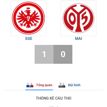
SGE
MAI
1
0
Tổng quan
Đội hình
THỐNG KÊ CẦU THỦ