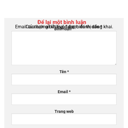
Để lại một bình luận
Email của bạn sẽ không được hiển thị công khai.
Các trường bắt buộc được đánh dấu
*
Bình luận
*
Tên
*
Email
*
Trang web