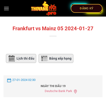
ĐĂNG KÝ
Frankfurt vs Mainz 05 2024-01-27
Lịch thi đấu
Bảng xếp hạng
27-01-2024 02:30
NGÀY THI ĐẤU 19
Deutsche Bank Park