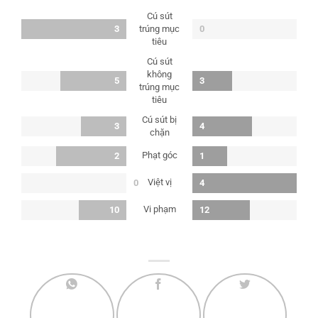
Cú sút
3
trúng mục
0
tiêu
Cú sút
không
5
3
trúng mục
tiêu
Cú sút bị
3
4
chặn
Phạt góc
2
1
Việt vị
0
4
Vi phạm
10
12