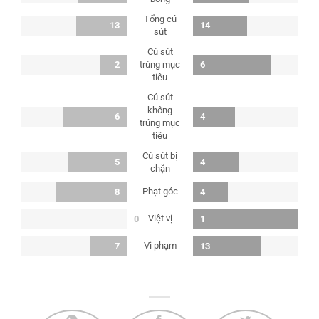
Tổng cú
13
14
sút
Cú sút
2
trúng mục
6
tiêu
Cú sút
không
6
4
trúng mục
tiêu
Cú sút bị
5
4
chặn
Phạt góc
8
4
Việt vị
0
1
Vi phạm
7
13