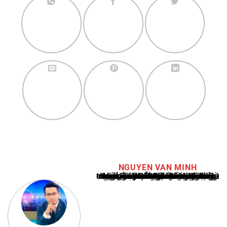
NGUYEN VAN MINH
Nguyễn Văn Minh là một trong những chuyên gia hàng đầu về báo cáo tin tức thể thao tại Việt Nam, với hơn 10 năm hoạt động trong ngành. Ông có kiến thức sâu rộng và kinh nghiệm đáng kể trong việc phân tích và báo cáo về các sự kiện thể thao hàng đầu. Sự hiểu biết sâu sắc của ông về ngành này đã giúp ông xây dựng uy tín và danh tiếng trong cộng đồng báo chí thể thao.