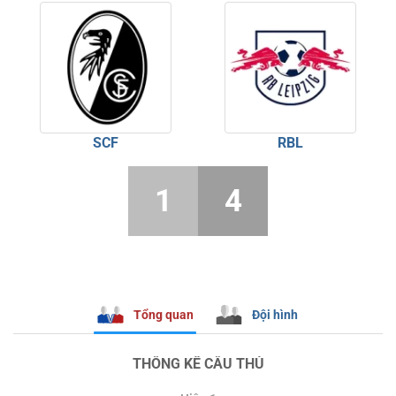
SCF
RBL
1
4
Tổng quan
Đội hình
THỐNG KÊ CẦU THỦ