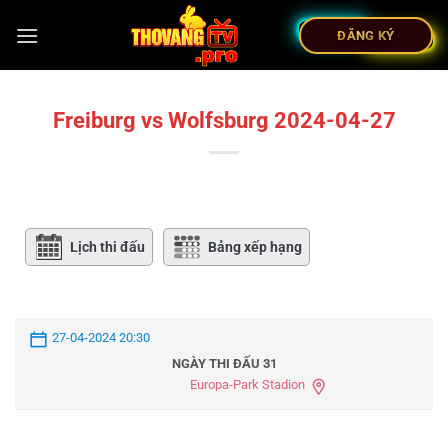
ĐĂNG KÝ
Freiburg vs Wolfsburg 2024-04-27
Lịch thi đấu
Bảng xếp hạng
27-04-2024 20:30
NGÀY THI ĐẤU 31
Europa-Park Stadion