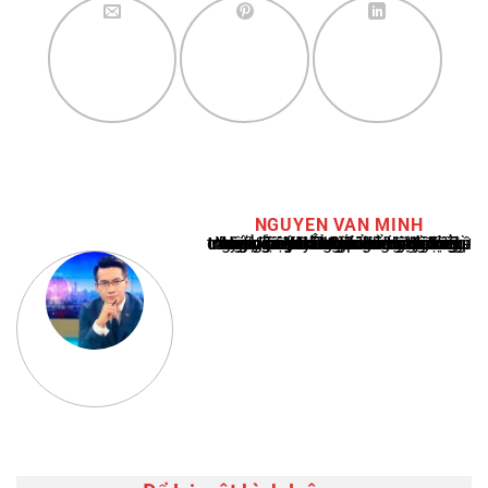
NGUYEN VAN MINH
Nguyễn Văn Minh là một trong những chuyên gia hàng đầu về báo cáo tin tức thể thao tại Việt Nam, với hơn 10 năm hoạt động trong ngành. Ông có kiến thức sâu rộng và kinh nghiệm đáng kể trong việc phân tích và báo cáo về các sự kiện thể thao hàng đầu. Sự hiểu biết sâu sắc của ông về ngành này đã giúp ông xây dựng uy tín và danh tiếng trong cộng đồng báo chí thể thao.