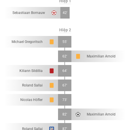
Hiệp 1
Sebastiaan Bornauw
42'
Hiệp 2
Michael Gregoritsch
55'
62'
Maximilian Arnold
Kiliann Sildillia
64'
Roland Sallai
67'
Nicolas Höfler
73'
82'
Maximilian Arnold
Roland Sallai
87'