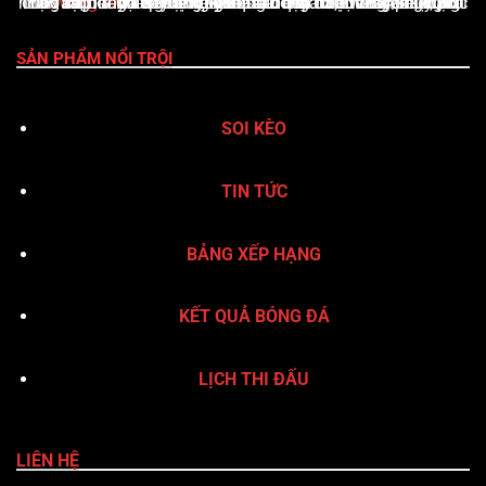
ThoVangTV
là nền tảng giải trí thể thao trực tuyến uy tín, cung cấp đầy đủ tỷ lệ kèo nhà cái cập nhật từng phút, lịch thi đấu, bảng xếp hạng, kết quả bóng đá, Livescore, cùng nhận định & dự đoán chuyên sâu. Giao diện thân thiện, tốc độ tải nhanh và hỗ trợ xuất sắc qua hotline 24/7 giúp ThoVangTV khẳng định vị thế là điểm đến vàng của người yêu bóng đá
SẢN PHẨM NỔI TRỘI
SOI KÈO
TIN TỨC
BẢNG XẾP HẠNG
KẾT QUẢ BÓNG ĐÁ
LỊCH THI ĐẤU
LIÊN HỆ