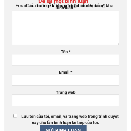
Để lại một bình luận
Email của bạn sẽ không được hiển thị công khai.
Các trường bắt buộc được đánh dấu
*
Bình luận
*
Tên
*
Email
*
Trang web
Lưu tên của tôi, email, và trang web trong trình duyệt
này cho lần bình luận kế tiếp của tôi.