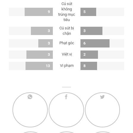
Cú sút
không
9
5
trúng mục
tiêu
Cú sút bị
3
3
chặn
Phạt góc
3
6
Việt vị
3
2
Vi phạm
13
8