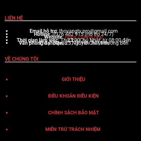
LIÊN HỆ
Email hỗ trợ
:
thovangtv.pro@gmail.com
Hotline
: 0376 482 915 (Hỗ trợ 24/7)
Website
:
https://tamit.org/
Thời gian làm việc
: Thứ 2 – Chủ Nhật, từ 08:00 đến 23:00
Văn phòng đại diện
: 25 Nguyễn Trãi, Phường Bến Thành, Quận 1, TP. Hồ Chí Minh
VỀ CHÚNG TÔI
GIỚI THIỆU
ĐIỀU KHOẢN ĐIỀU KIỆN
CHÍNH SÁCH BẢO MẬT
MIỄN TRỪ TRÁCH NHIỆM