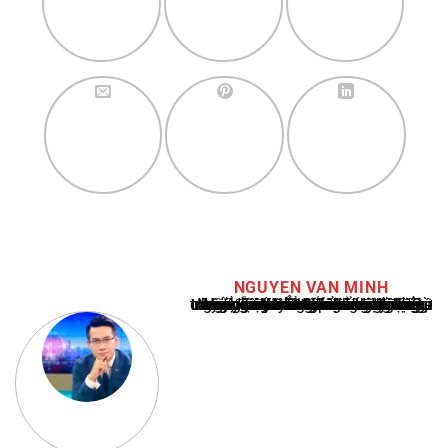
NGUYEN VAN MINH
Nguyễn Văn Minh là một trong những chuyên gia hàng đầu về báo cáo tin tức thể thao tại Việt Nam, với hơn 10 năm hoạt động trong ngành. Ông có kiến thức sâu rộng và kinh nghiệm đáng kể trong việc phân tích và báo cáo về các sự kiện thể thao hàng đầu. Sự hiểu biết sâu sắc của ông về ngành này đã giúp ông xây dựng uy tín và danh tiếng trong cộng đồng báo chí thể thao.