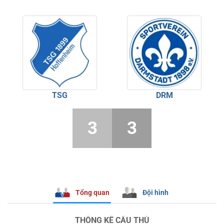
TSG
DRM
3
3
Tổng quan
Đội hình
THỐNG KÊ CẦU THỦ