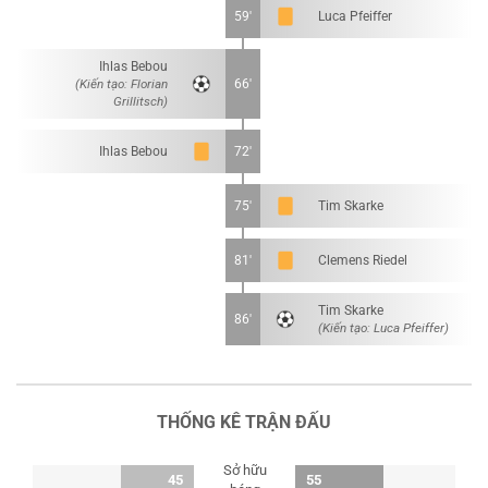
59'
Luca Pfeiffer
Ihlas Bebou
(Kiến tạo: Florian
66'
Grillitsch)
Ihlas Bebou
72'
75'
Tim Skarke
81'
Clemens Riedel
Tim Skarke
86'
(Kiến tạo: Luca Pfeiffer)
THỐNG KÊ TRẬN ĐẤU
Sở hữu
45
55