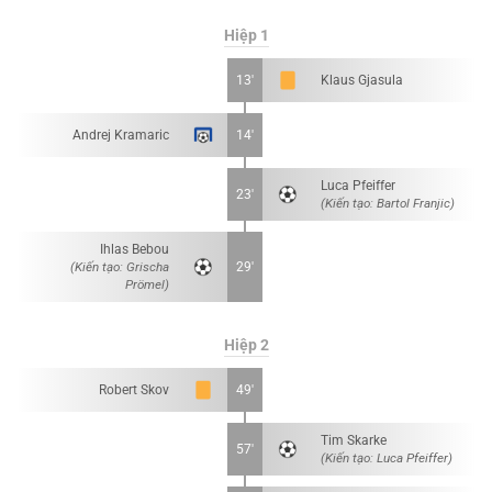
Hiệp 1
13'
Klaus Gjasula
Andrej Kramaric
14'
Luca Pfeiffer
23'
(Kiến tạo: Bartol Franjic)
Ihlas Bebou
(Kiến tạo: Grischa
29'
Prömel)
Hiệp 2
Robert Skov
49'
Tim Skarke
57'
(Kiến tạo: Luca Pfeiffer)