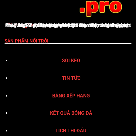
ThoVangTV
là nền tảng giải trí thể thao trực tuyến uy tín, cung cấp đầy đủ tỷ lệ kèo nhà cái cập nhật từng phút, lịch thi đấu, bảng xếp hạng, kết quả bóng đá, Livescore, cùng nhận định & dự đoán chuyên sâu. Giao diện thân thiện, tốc độ tải nhanh và hỗ trợ xuất sắc qua hotline 24/7 giúp ThoVangTV khẳng định vị thế là điểm đến vàng của người yêu bóng đá
SẢN PHẨM NỔI TRỘI
SOI KÈO
TIN TỨC
BẢNG XẾP HẠNG
KẾT QUẢ BÓNG ĐÁ
LỊCH THI ĐẤU