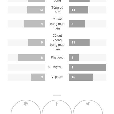
bóng
Tổng cú
13
14
sút
Cú sút
4
trúng mục
3
tiêu
Cú sút
không
9
11
trúng mục
tiêu
Phạt góc
8
3
Việt vị
0
1
Vi phạm
9
15