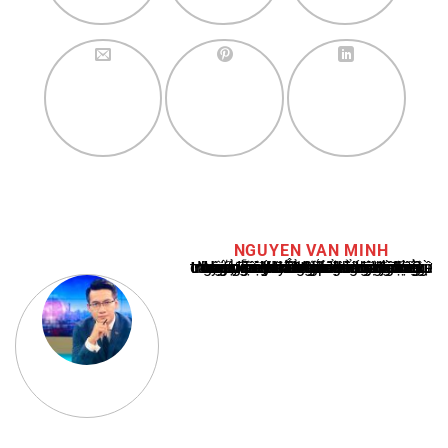
NGUYEN VAN MINH
Nguyễn Văn Minh là một trong những chuyên gia hàng đầu về báo cáo tin tức thể thao tại Việt Nam, với hơn 10 năm hoạt động trong ngành. Ông có kiến thức sâu rộng và kinh nghiệm đáng kể trong việc phân tích và báo cáo về các sự kiện thể thao hàng đầu. Sự hiểu biết sâu sắc của ông về ngành này đã giúp ông xây dựng uy tín và danh tiếng trong cộng đồng báo chí thể thao.