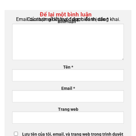
Để lại một bình luận
Email của bạn sẽ không được hiển thị công khai.
Các trường bắt buộc được đánh dấu
*
Bình luận
*
Tên
*
Email
*
Trang web
Lưu tên của tôi, email, và trang web trong trình duyệt