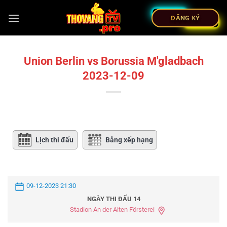
ĐĂNG KÝ
Union Berlin vs Borussia M'gladbach
2023-12-09
Lịch thi đấu
Bảng xếp hạng
09-12-2023 21:30
NGÀY THI ĐẤU 14
Stadion An der Alten Försterei