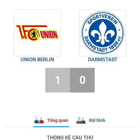
UNION BERLIN
DARMSTADT
1
0
Tổng quan
Đội hình
THỐNG KÊ CẦU THỦ