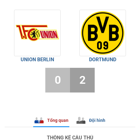
UNION BERLIN
DORTMUND
0
2
Tổng quan
Đội hình
THỐNG KÊ CẦU THỦ