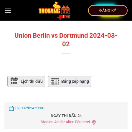
ĐĂNG KÝ
Union Berlin vs Dortmund 2024-03-
02
Lịch thi đấu
Bảng xếp hạng
02-03-2024 21:30
NGÀY THI ĐẤU 24
Stadion An der Alten Försterei