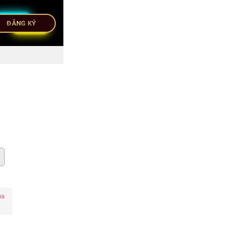
ĐĂNG KÝ
na