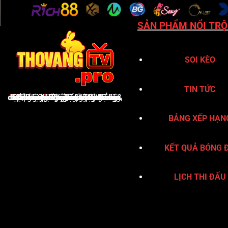
SẢN PHẨM NỔI TRỘ
SOI KÈO
TIN TỨC
ThoVangTV
là nền tảng giải trí thể thao trực tuyến uy tín, cung cấp đầy đủ tỷ lệ kèo nhà cái cập nhật từng phút, lịch thi đấu, bảng xếp hạng, kết quả bóng đá, Livescore, cùng nhận định & dự đoán chuyên sâu. Giao diện thân thiện, tốc độ tải nhanh và hỗ trợ xuất sắc qua hotline 24/7 giúp ThoVangTV khẳng định vị thế là điểm đến vàng của người yêu bóng đá
BẢNG XẾP HẠN
KẾT QUẢ BÓNG 
LỊCH THI ĐẤU