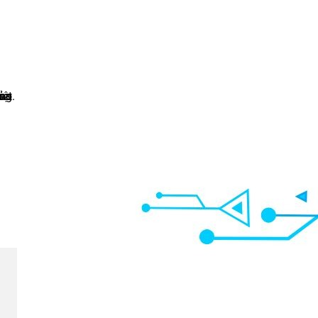
hí thể thao.