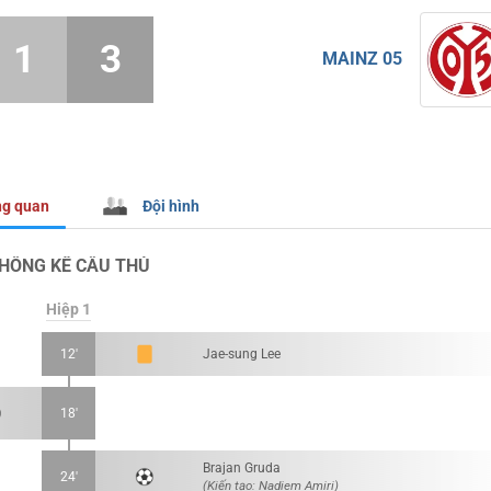
1
3
MAINZ 05
g quan
Đội hình
HỐNG KÊ CẦU THỦ
Hiệp 1
12'
Jae-sung Lee
18'
Brajan Gruda
24'
(Kiến tạo: Nadiem Amiri)