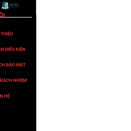
ÔI
 THIỆU
N ĐIỀU KIỆN
CH BẢO MẬT
TRÁCH NHIỆM
ÊN HỆ