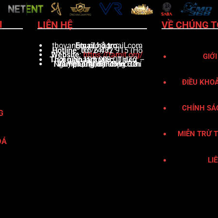
LIÊN HỆ
VỀ CHÚNG T
I
thovangtv.pro@gmail.com
Email hỗ trợ
:
Hotline
: 0376 482 915 (Hỗ trợ 24/7)
Website
:
https://tamit.org/
GIỚI
Thời gian làm việc
: Thứ 2 – Chủ Nhật, từ 08:00 đến 23:00
Văn phòng đại diện
: 25 Nguyễn Trãi, Phường Bến Thành, Quận 1, TP. Hồ Chí Minh
ĐIỀU KHOẢ
CHÍNH SÁ
G
MIỄN TRỪ 
ĐÁ
LI