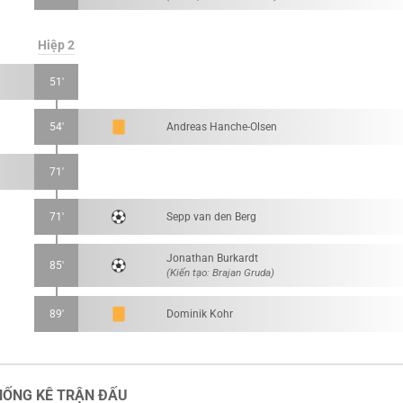
Hiệp 2
51'
54'
Andreas Hanche-Olsen
71'
71'
Sepp van den Berg
Jonathan Burkardt
85'
(Kiến tạo: Brajan Gruda)
89'
Dominik Kohr
HỐNG KÊ TRẬN ĐẤU