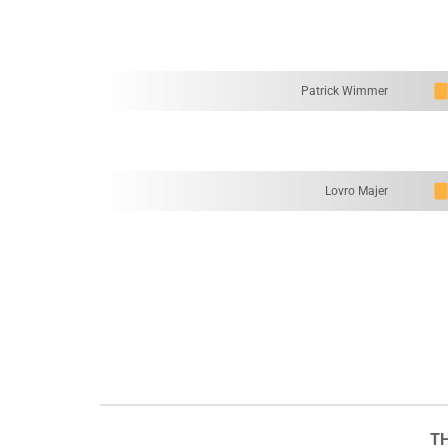
Patrick Wimmer
Lovro Majer
T