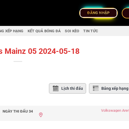
ĐĂNG NHẬP
NG XẾP HẠNG
KẾT QUẢ BÓNG ĐÁ
SOI KÈO
TIN TỨC
s Mainz 05 2024-05-18
Lịch thi đấu
Bảng xếp hạng
Volkswagen Are
NGÀY THI ĐẤU 34