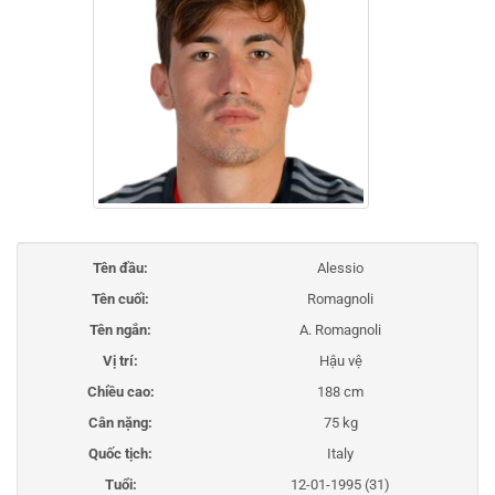
Tên đầu:
Alessio
Tên cuối:
Romagnoli
Tên ngắn:
A. Romagnoli
Vị trí:
Hậu vệ
Chiều cao:
188 cm
Cân nặng:
75 kg
Quốc tịch:
Italy
Tuổi:
12-01-1995 (31)