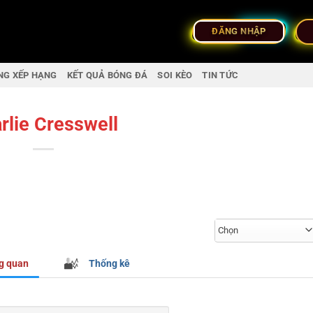
ĐĂNG NHẬP
NG XẾP HẠNG
KẾT QUẢ BÓNG ĐÁ
SOI KÈO
TIN TỨC
rlie Cresswell
Chọn
g quan
Thống kê