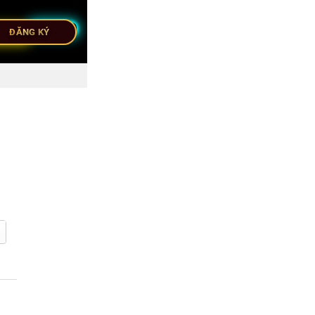
ĐĂNG KÝ