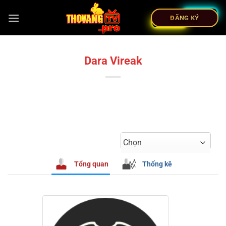
ĐĂNG KÝ
Dara Vireak
Chọn
Tổng quan
Thống kê