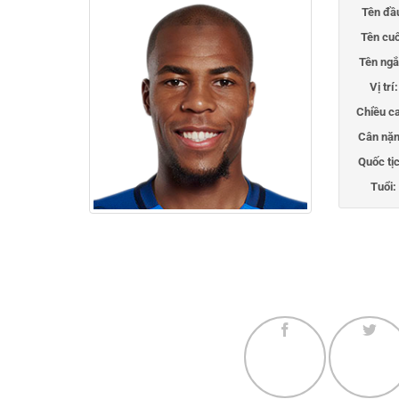
Tên đầ
Tên cuố
Tên ngắ
Vị trí:
Chiều c
Cân nặn
Quốc tịc
Tuổi: