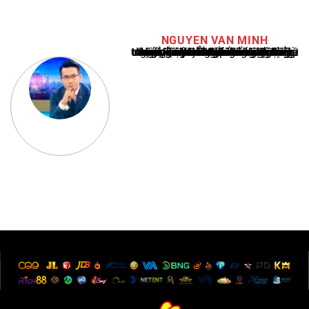
NGUYEN VAN MINH
Nguyễn Văn Minh là một trong những chuyên gia hàng đầu về báo cáo tin tức thể thao tại Việt Nam, với hơn 10 năm hoạt động trong ngành. Ông có kiến thức sâu rộng và kinh nghiệm đáng kể trong việc phân tích và báo cáo về các sự kiện thể thao hàng đầu. Sự hiểu biết sâu sắc của ông về ngành này đã giúp ông xây dựng uy tín và danh tiếng trong cộng đồng báo chí thể thao.