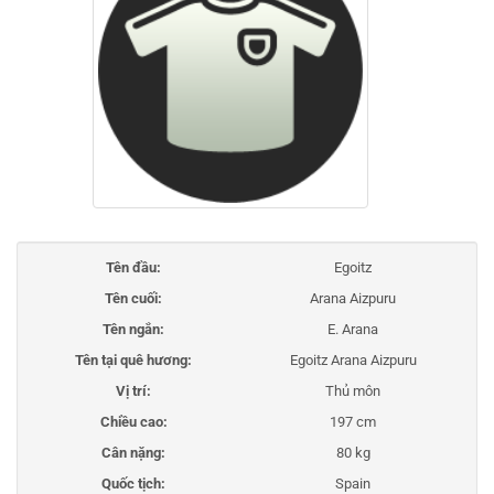
Tên đầu:
Egoitz
Tên cuối:
Arana Aizpuru
Tên ngắn:
E. Arana
Tên tại quê hương:
Egoitz Arana Aizpuru
Vị trí:
Thủ môn
Chiều cao:
197 cm
Cân nặng:
80 kg
Quốc tịch:
Spain