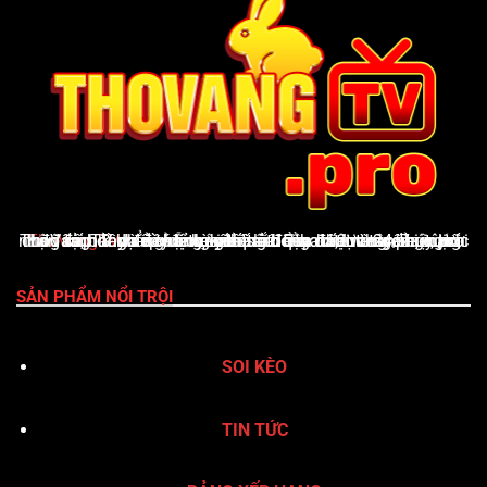
ThoVangTV
là nền tảng giải trí thể thao trực tuyến uy tín, cung cấp đầy đủ tỷ lệ kèo nhà cái cập nhật từng phút, lịch thi đấu, bảng xếp hạng, kết quả bóng đá, Livescore, cùng nhận định & dự đoán chuyên sâu. Giao diện thân thiện, tốc độ tải nhanh và hỗ trợ xuất sắc qua hotline 24/7 giúp ThoVangTV khẳng định vị thế là điểm đến vàng của người yêu bóng đá
SẢN PHẨM NỔI TRỘI
SOI KÈO
TIN TỨC