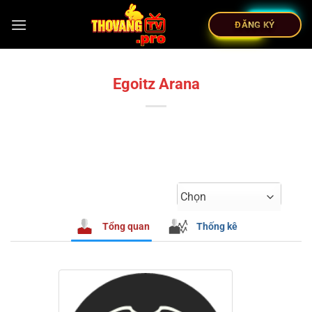
ĐĂNG KÝ
Egoitz Arana
Chọn
Tổng quan
Thống kê