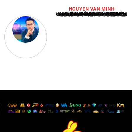
NGUYEN VAN MINH
Nguyễn Văn Minh là một trong những chuyên gia hàng đầu về báo cáo tin tức thể thao tại Việt Nam, với hơn 10 năm hoạt động trong ngành. Ông có kiến thức sâu rộng và kinh nghiệm đáng kể trong việc phân tích và báo cáo về các sự kiện thể thao hàng đầu. Sự hiểu biết sâu sắc của ông về ngành này đã giúp ông xây dựng uy tín và danh tiếng trong cộng đồng báo chí thể thao.