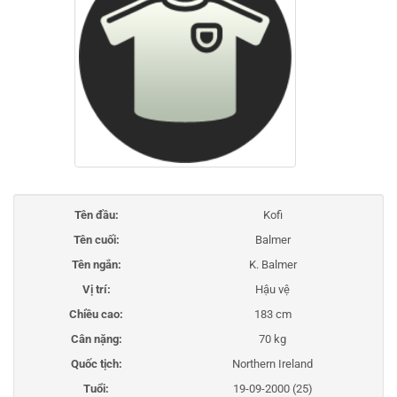
Tên đầu:
Kofi
Tên cuối:
Balmer
Tên ngắn:
K. Balmer
Vị trí:
Hậu vệ
Chiều cao:
183 cm
Cân nặng:
70 kg
Quốc tịch:
Northern Ireland
Tuổi:
19-09-2000 (25)