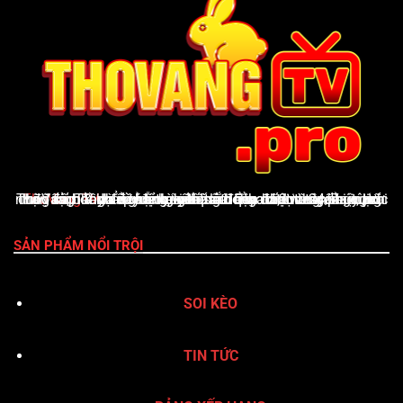
ThoVangTV
là nền tảng giải trí thể thao trực tuyến uy tín, cung cấp đầy đủ tỷ lệ kèo nhà cái cập nhật từng phút, lịch thi đấu, bảng xếp hạng, kết quả bóng đá, Livescore, cùng nhận định & dự đoán chuyên sâu. Giao diện thân thiện, tốc độ tải nhanh và hỗ trợ xuất sắc qua hotline 24/7 giúp ThoVangTV khẳng định vị thế là điểm đến vàng của người yêu bóng đá
SẢN PHẨM NỔI TRỘI
SOI KÈO
TIN TỨC