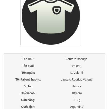
Tên đầu:
Lautaro Rodrigo
Tên cuối:
Valenti
Tên ngắn:
L. Valenti
Tên tại quê hương:
Lautaro Rodrigo Valenti
Vị trí:
Hậu vệ
Chiều cao:
188 cm
Cân nặng:
80 kg
Quốc tịch:
Argentina