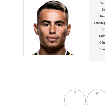
Tên
Tên
Tên
Tên tại 
Vị
Chiề
Cân
Quốc
T