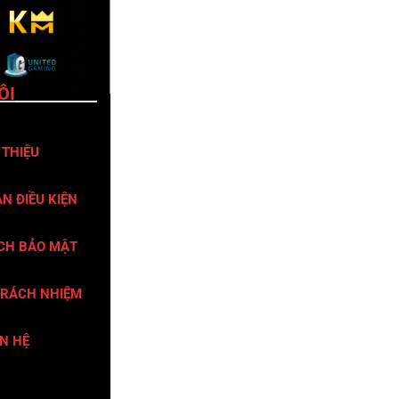
ÔI
 THIỆU
N ĐIỀU KIỆN
CH BẢO MẬT
TRÁCH NHIỆM
ÊN HỆ