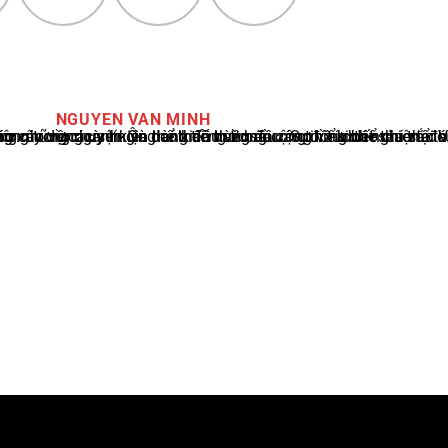
NGUYEN VAN MINH
m hoạt động trong ngành. Ông có kiến thức sâu rộng và kinh nghiệm đáng kể trong việc phân tích và báo cáo về các sự kiện thể thao hàng đầu. Sự hiểu biết sâu sắc của ông về ngành này đã giúp ông xây dựng uy tín và danh tiếng trong cộng đồng báo c