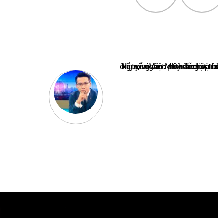
Nguyễn Văn Minh là một trong những chuyên gia hàng đầu về báo cáo tin tức thể thao tại Việt Nam, với hơn 10 nă