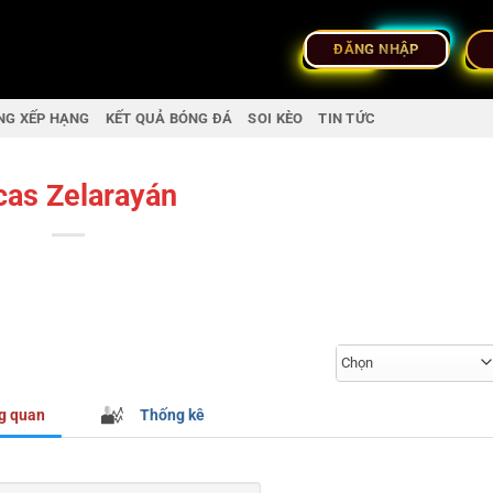
ĐĂNG NHẬP
NG XẾP HẠNG
KẾT QUẢ BÓNG ĐÁ
SOI KÈO
TIN TỨC
cas Zelarayán
Chọn
g quan
Thống kê