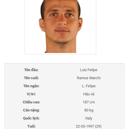
Tên đầu:
Luiz Felipe
Tên cuối:
Ramos Marchi
Tên ngắn:
L. Felipe
Vị trí:
Hậu vệ
Chiều cao:
187 cm
Cân nặng:
80 kg
Quốc tịch:
Italy
Tuổi:
22-03-1997 (29)