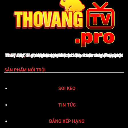
ThoVangTV
là nền tảng giải trí thể thao trực tuyến uy tín, cung cấp đầy đủ tỷ lệ kèo nhà cái cập nhật từng phút, lịch thi đấu, bảng xếp hạng, kết quả bóng đá, Livescore, cùng nhận định & dự đoán chuyên sâu. Giao diện thân thiện, tốc độ tải nhanh và hỗ trợ xuất sắc qua hotline 24/7 giúp ThoVangTV khẳng định vị thế là điểm đến vàng của người yêu bóng đá
SẢN PHẨM NỔI TRỘI
SOI KÈO
TIN TỨC
BẢNG XẾP HẠNG