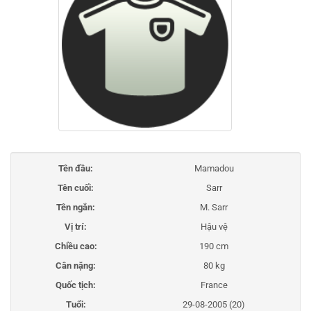
Tên đầu:
Mamadou
Tên cuối:
Sarr
Tên ngắn:
M. Sarr
Vị trí:
Hậu vệ
Chiều cao:
190 cm
Cân nặng:
80 kg
Quốc tịch:
France
Tuổi:
29-08-2005 (20)