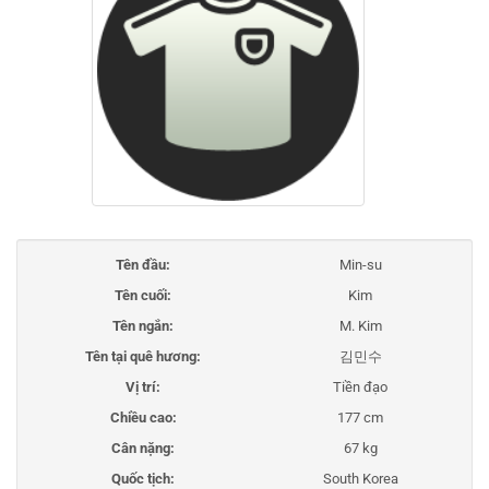
Tên đầu:
Min-su
Tên cuối:
Kim
Tên ngắn:
M. Kim
Tên tại quê hương:
김민수
Vị trí:
Tiền đạo
Chiều cao:
177 cm
Cân nặng:
67 kg
Quốc tịch:
South Korea