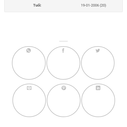
Tuổi:
19-01-2006 (20)