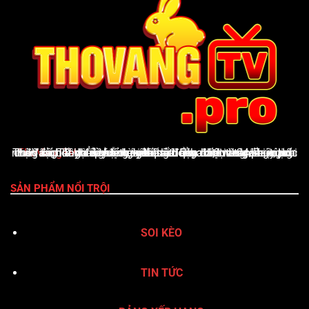
ThoVangTV
là nền tảng giải trí thể thao trực tuyến uy tín, cung cấp đầy đủ tỷ lệ kèo nhà cái cập nhật từng phút, lịch thi đấu, bảng xếp hạng, kết quả bóng đá, Livescore, cùng nhận định & dự đoán chuyên sâu. Giao diện thân thiện, tốc độ tải nhanh và hỗ trợ xuất sắc qua hotline 24/7 giúp ThoVangTV khẳng định vị thế là điểm đến vàng của người yêu bóng đá
SẢN PHẨM NỔI TRỘI
SOI KÈO
TIN TỨC