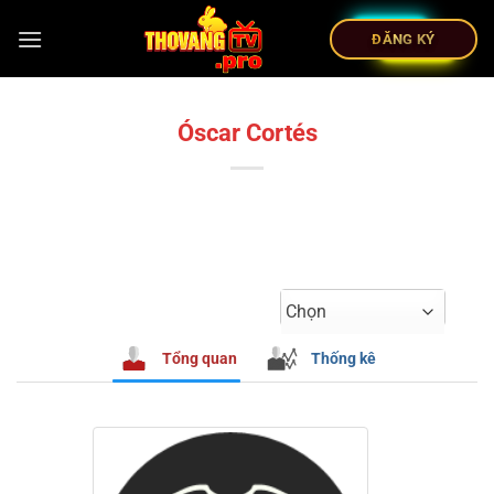
ĐĂNG KÝ
Óscar Cortés
Chọn
Tổng quan
Thống kê