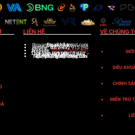
LIÊN HỆ
VỀ CHÚNG T
I
thovangtv.pro@gmail.com
Email hỗ trợ
:
Hotline
: 0376 482 915 (Hỗ trợ 24/7)
Website
:
https://tamit.org/
GIỚI
Thời gian làm việc
: Thứ 2 – Chủ Nhật, từ 08:00 đến 23:00
Văn phòng đại diện
: 25 Nguyễn Trãi, Phường Bến Thành, Quận 1, TP. Hồ Chí Minh
ĐIỀU KHOẢ
CHÍNH SÁ
G
MIỄN TRỪ 
ĐÁ
LI