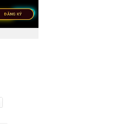
ĐĂNG KÝ