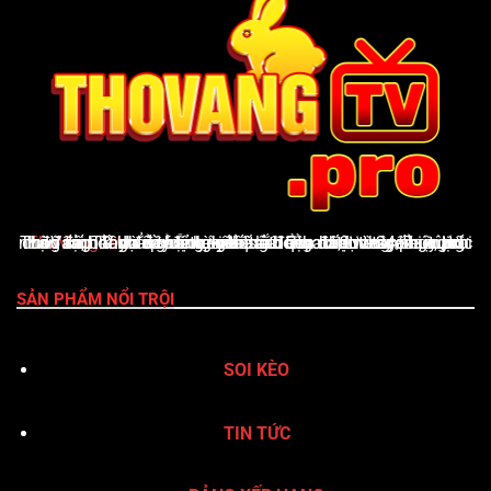
ThoVangTV
là nền tảng giải trí thể thao trực tuyến uy tín, cung cấp đầy đủ tỷ lệ kèo nhà cái cập nhật từng phút, lịch thi đấu, bảng xếp hạng, kết quả bóng đá, Livescore, cùng nhận định & dự đoán chuyên sâu. Giao diện thân thiện, tốc độ tải nhanh và hỗ trợ xuất sắc qua hotline 24/7 giúp ThoVangTV khẳng định vị thế là điểm đến vàng của người yêu bóng đá
SẢN PHẨM NỔI TRỘI
SOI KÈO
TIN TỨC