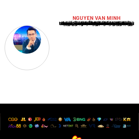
NGUYEN VAN MINH
Nguyễn Văn Minh là một trong những chuyên gia hàng đầu về báo cáo tin tức thể thao tại Việt Nam, với hơn 10 năm hoạt động trong ngành. Ông có kiến thức sâu rộng và kinh nghiệm đáng kể trong việc phân tích và báo cáo về các sự kiện thể thao hàng đầu. Sự hiểu biết sâu sắc của ông về ngành này đã giúp ông xây dựng uy tín và danh tiếng trong cộng đồng báo chí thể thao.