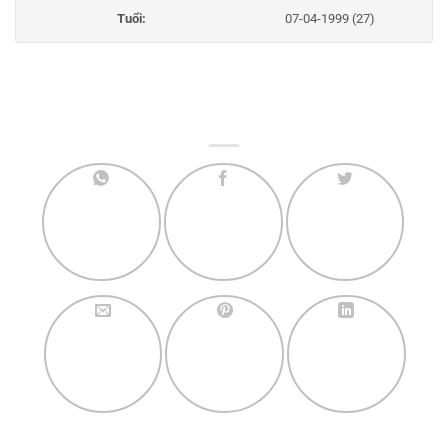
Tuổi:
07-04-1999 (27)