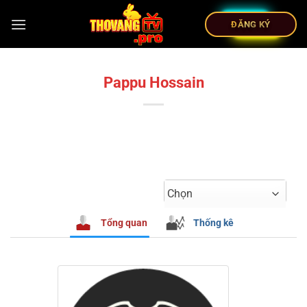
ĐĂNG KÝ
Pappu Hossain
Chọn
Tổng quan
Thống kê