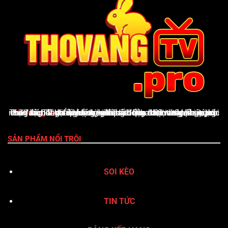
ThoVangTV
là nền tảng giải trí thể thao trực tuyến uy tín, cung cấp đầy đủ tỷ lệ kèo nhà cái cập nhật từng phút, lịch thi đấu, bảng xếp hạng, kết quả bóng đá, Livescore, cùng nhận định & dự đoán chuyên sâu. Giao diện thân thiện, tốc độ tải nhanh và hỗ trợ xuất sắc qua hotline 24/7 giúp ThoVangTV khẳng định vị thế là điểm đến vàng của người yêu bóng đá
SẢN PHẨM NỔI TRỘI
SOI KÈO
TIN TỨC