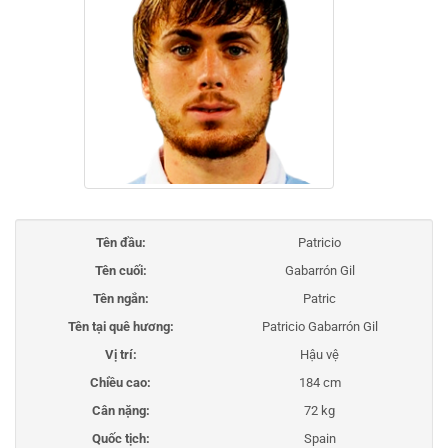
Tên đầu:
Patricio
Tên cuối:
Gabarrón Gil
Tên ngắn:
Patric
Tên tại quê hương:
Patricio Gabarrón Gil
Vị trí:
Hậu vệ
Chiều cao:
184 cm
Cân nặng:
72 kg
Quốc tịch:
Spain