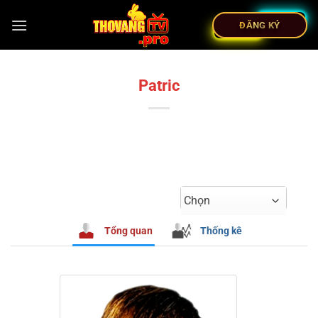
ĐĂNG KÝ
Patric
Chọn
Tổng quan
Thống kê