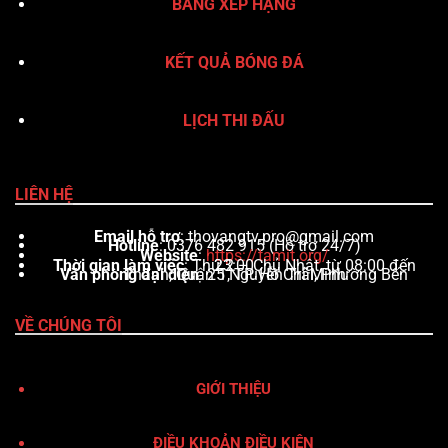
BẢNG XẾP HẠNG
KẾT QUẢ BÓNG ĐÁ
LỊCH THI ĐẤU
LIÊN HỆ
Email hỗ trợ
:
thovangtv.pro@gmail.com
Hotline
: 0376 482 915 (Hỗ trợ 24/7)
Website
:
https://tamit.org/
Thời gian làm việc
: Thứ 2 – Chủ Nhật, từ 08:00 đến 23:00
Văn phòng đại diện
: 25 Nguyễn Trãi, Phường Bến Thành, Quận 1, TP. Hồ Chí Minh
VỀ CHÚNG TÔI
GIỚI THIỆU
ĐIỀU KHOẢN ĐIỀU KIỆN