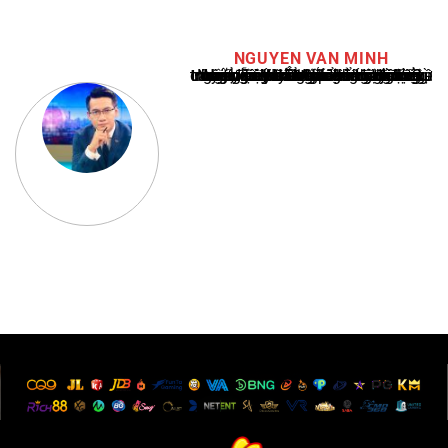
NGUYEN VAN MINH
Nguyễn Văn Minh là một trong những chuyên gia hàng đầu về báo cáo tin tức thể thao tại Việt Nam, với hơn 10 năm hoạt động trong ngành. Ông có kiến thức sâu rộng và kinh nghiệm đáng kể trong việc phân tích và báo cáo về các sự kiện thể thao hàng đầu. Sự hiểu biết sâu sắc của ông về ngành này đã giúp ông xây dựng uy tín và danh tiếng trong cộng đồng báo chí thể thao.