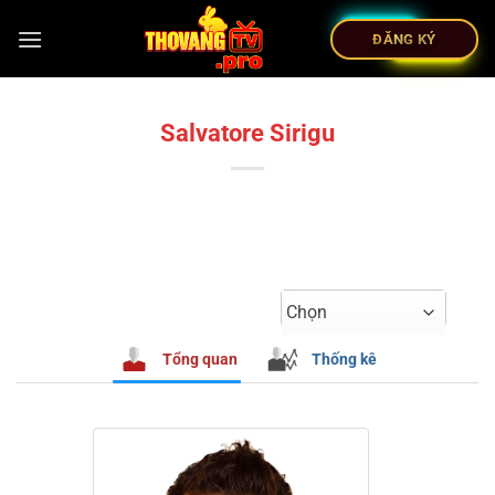
ĐĂNG KÝ
Salvatore Sirigu
Chọn
Tổng quan
Thống kê