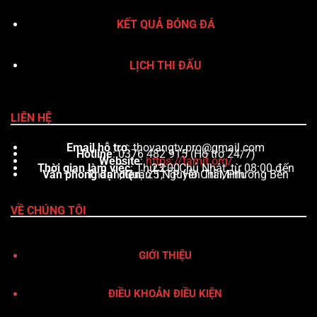
KẾT QUẢ BÓNG ĐÁ
LỊCH THI ĐẤU
LIÊN HỆ
Email hỗ trợ
:
thovangtv.pro@gmail.com
Hotline
: 0376 482 915 (Hỗ trợ 24/7)
Website
:
https://tamit.org/
Thời gian làm việc
: Thứ 2 – Chủ Nhật, từ 08:00 đến 23:00
Văn phòng đại diện
: 25 Nguyễn Trãi, Phường Bến Thành, Quận 1, TP. Hồ Chí Minh
VỀ CHÚNG TÔI
GIỚI THIỆU
ĐIỀU KHOẢN ĐIỀU KIỆN