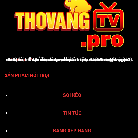
ThoVangTV
là nền tảng giải trí thể thao trực tuyến uy tín, cung cấp đầy đủ tỷ lệ kèo nhà cái cập nhật từng phút, lịch thi đấu, bảng xếp hạng, kết quả bóng đá, Livescore, cùng nhận định & dự đoán chuyên sâu. Giao diện thân thiện, tốc độ tải nhanh và hỗ trợ xuất sắc qua hotline 24/7 giúp ThoVangTV khẳng định vị thế là điểm đến vàng của người yêu bóng đá
SẢN PHẨM NỔI TRỘI
SOI KÈO
TIN TỨC
BẢNG XẾP HẠNG