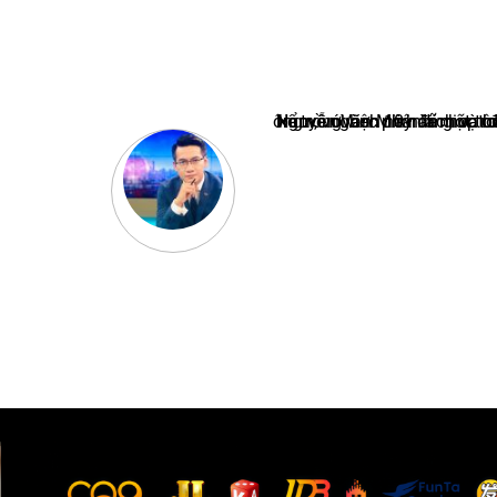
Nguyễn Văn Minh là một trong những chuyên gia hàng đầu về báo cáo tin tức thể thao tại Việt Nam, với hơn 10 nă