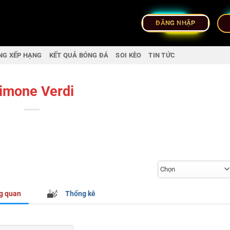
ĐĂNG NHẬP
NG XẾP HẠNG
KẾT QUẢ BÓNG ĐÁ
SOI KÈO
TIN TỨC
imone Verdi
Chọn
g quan
Thống kê