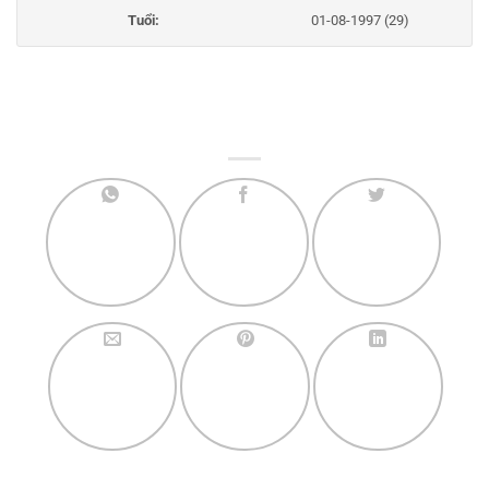
Tuổi:
01-08-1997 (29)