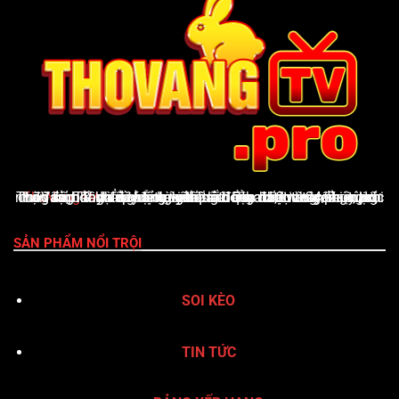
ThoVangTV
là nền tảng giải trí thể thao trực tuyến uy tín, cung cấp đầy đủ tỷ lệ kèo nhà cái cập nhật từng phút, lịch thi đấu, bảng xếp hạng, kết quả bóng đá, Livescore, cùng nhận định & dự đoán chuyên sâu. Giao diện thân thiện, tốc độ tải nhanh và hỗ trợ xuất sắc qua hotline 24/7 giúp ThoVangTV khẳng định vị thế là điểm đến vàng của người yêu bóng đá
SẢN PHẨM NỔI TRỘI
SOI KÈO
TIN TỨC