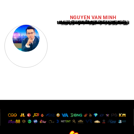
NGUYEN VAN MINH
Nguyễn Văn Minh là một trong những chuyên gia hàng đầu về báo cáo tin tức thể thao tại Việt Nam, với hơn 10 năm hoạt động trong ngành. Ông có kiến thức sâu rộng và kinh nghiệm đáng kể trong việc phân tích và báo cáo về các sự kiện thể thao hàng đầu. Sự hiểu biết sâu sắc của ông về ngành này đã giúp ông xây dựng uy tín và danh tiếng trong cộng đồng báo chí thể thao.