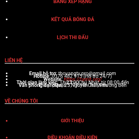
BẢNG XẾP HẠNG
KẾT QUẢ BÓNG ĐÁ
LỊCH THI ĐẤU
LIÊN HỆ
Email hỗ trợ
:
thovangtv.pro@gmail.com
Hotline
: 0376 482 915 (Hỗ trợ 24/7)
Website
:
https://tamit.org/
Thời gian làm việc
: Thứ 2 – Chủ Nhật, từ 08:00 đến 23:00
Văn phòng đại diện
: 25 Nguyễn Trãi, Phường Bến Thành, Quận 1, TP. Hồ Chí Minh
VỀ CHÚNG TÔI
GIỚI THIỆU
ĐIỀU KHOẢN ĐIỀU KIỆN