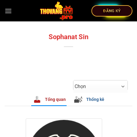
ĐĂNG KÝ
Sophanat Sin
Chọn
Tổng quan
Thống kê