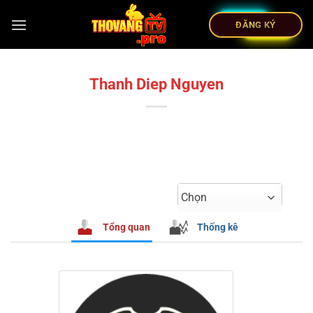
ĐĂNG KÝ
Thanh Diep Nguyen
Chọn
Tổng quan
Thống kê