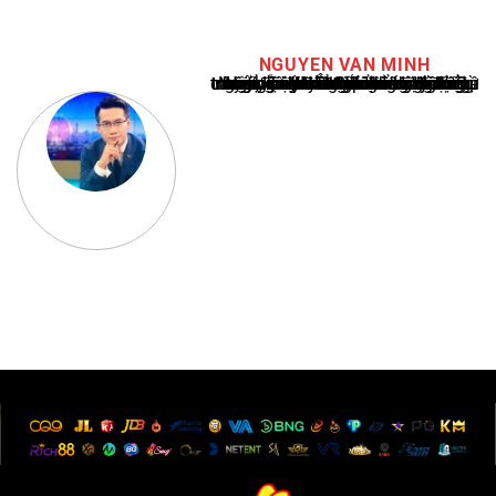
NGUYEN VAN MINH
Nguyễn Văn Minh là một trong những chuyên gia hàng đầu về báo cáo tin tức thể thao tại Việt Nam, với hơn 10 năm hoạt động trong ngành. Ông có kiến thức sâu rộng và kinh nghiệm đáng kể trong việc phân tích và báo cáo về các sự kiện thể thao hàng đầu. Sự hiểu biết sâu sắc của ông về ngành này đã giúp ông xây dựng uy tín và danh tiếng trong cộng đồng báo chí thể thao.